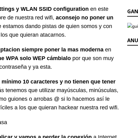
ttings y WLAN SSID configuration
en este
GAN
e de nuestra red wifi,
aconsejo no poner un
 estamos dando pistas de quien somos y con
los que quieran atacarnos.
ANU
riptacion siempre poner la mas moderna
en
iene WPA solo WEP cámbialo
por que son muy
ontraseña y ya esta.
, mínimo 10 caracteres y no tienen que tener
s tenemos que utilizar mayúsculas, minúsculas,
mo guiones o arrobas @ si lo hacemos así le
iles a los que quieran hackear nuestra red wifi.
licar y vamos a perder la conexión
a Internet