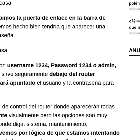
polém
septie
bimos la puerta de enlace en la barra de
¿Quié
hemos hecho bien tendría que aparecer una
que m
septie
aseña.
ANU
son
username 1234, Password 1234 o admin,
os sirve seguramente
debajo del router
tará apuntado
el usuario y la contraseña para
 de control del router donde aparecerán todas
nte
visualmente pero las opciones son muy
onde diga, sistema, mantenimiento,
vemos por lógica de que estamos intentando