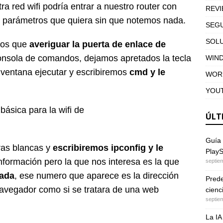
a red wifi podría entrar a nuestro router con
REV
s parámetros que quiera sin que notemos nada.
SEGU
SOL
mos que
averiguar la puerta de enlace de
onsola de comandos, dejamos apretados la tecla
WIN
 ventana ejecutar y escribiremos
cmd y le
WOR
YOU
ÚLT
Guía 
ras blancas y
escribiremos ipconfig y le
PlayS
nformación pero la que nos interesa es la que
septie
nada
, ese numero que aparece es la dirección
Predec
navegador como si se tratara de una web
cienc
septie
La IA