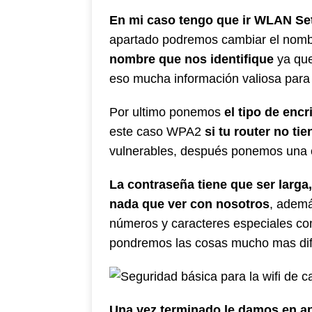
En mi caso tengo que ir WLAN Se
apartado podremos cambiar el nombr
nombre que nos identifique
ya que
eso mucha información valiosa para 
Por ultimo ponemos
el tipo de enc
este caso WPA2
si tu router no t
vulnerables, después ponemos una c
La contraseña tiene que ser larga
nada que ver con nosotros
, ademá
números y caracteres especiales co
pondremos las cosas mucho mas difíc
Una vez terminado le damos en ap