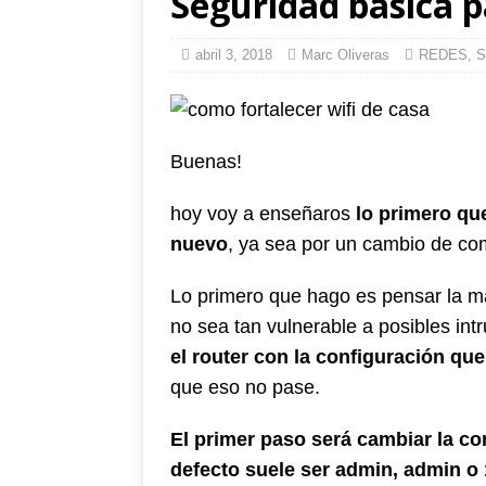
Seguridad básica p
abril 3, 2018
Marc Oliveras
REDES
,
S
Buenas!
hoy voy a enseñaros
lo primero que
nuevo
, ya sea por un cambio de co
Lo primero que hago es pensar la m
no sea tan vulnerable a posibles int
el router con la configuración que
que eso no pase.
El primer paso será cambiar la co
defecto suele ser admin, admin o