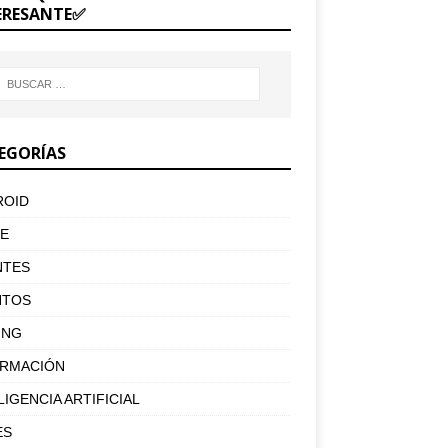
ERESANTE✅
EGORÍAS
ROID
E
NTES
NTOS
ING
ORMACIÓN
LIGENCIA ARTIFICIAL
ES