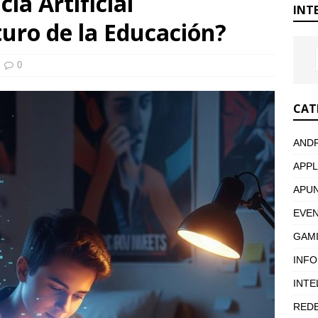
ia Artificial
INT
uro de la Educación?
0
CAT
AND
APPL
APU
EVE
GAM
INF
INTE
RED