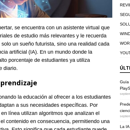
REV
SEGU
SOL
ertar, se encuentra con un asistente virtual que
WIN
riales de estudio más relevantes y le recuerda
WOR
 solo un sueño futurista, sino una realidad cada
cia artificial (IA). En un mundo donde la
YOU
to porcentaje de estudiantes ya utiliza
ÚLT
 diario.
aprendizaje
Guía 
PlayS
septie
cionando la educación al ofrecer a los estudiantes
Predec
aptan a sus necesidades específicas. Por
cienc
en línea utilizan algoritmos que analizan el
septie
n el contenido en consecuencia, permitiendo una
La IA
tiva. Esto significa que cada estudiante puede