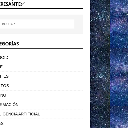
ERESANTE✅
EGORÍAS
ROID
E
NTES
NTOS
ING
ORMACIÓN
LIGENCIA ARTIFICIAL
ES