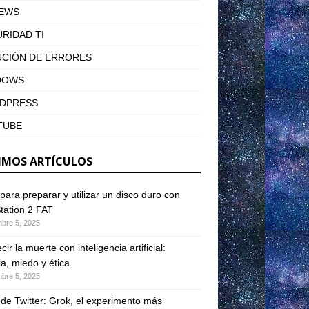
IEWS
RIDAD TI
UCIÓN DE ERRORES
DOWS
DPRESS
TUBE
IMOS ARTÍCULOS
para preparar y utilizar un disco duro con
tation 2 FAT
mbre 5, 2025
ir la muerte con inteligencia artificial:
ia, miedo y ética
mbre 5, 2025
 de Twitter: Grok, el experimento más