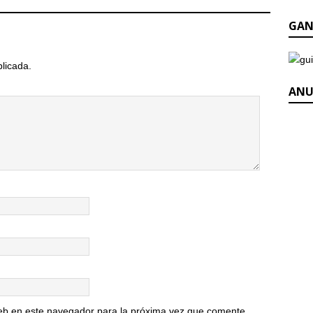
GAN
blicada.
ANU
eb en este navegador para la próxima vez que comente.