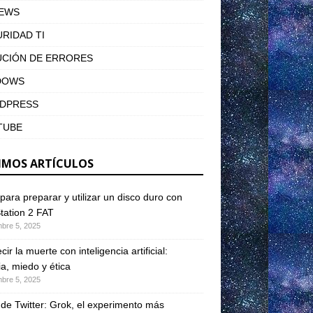
IEWS
RIDAD TI
UCIÓN DE ERRORES
DOWS
DPRESS
TUBE
IMOS ARTÍCULOS
para preparar y utilizar un disco duro con
tation 2 FAT
mbre 5, 2025
ir la muerte con inteligencia artificial:
ia, miedo y ética
mbre 5, 2025
 de Twitter: Grok, el experimento más