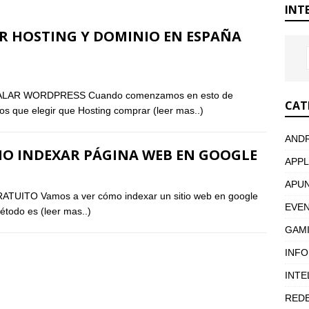
INT
 HOSTING Y DOMINIO EN ESPAÑA
LAR WORDPRESS Cuando comenzamos en esto de
CAT
os que elegir que Hosting comprar
(leer mas..)
AND
O INDEXAR PÁGINA WEB EN GOOGLE
APPL
APU
O Vamos a ver cómo indexar un sitio web en google
EVE
método es
(leer mas..)
GAM
INF
INTE
RED