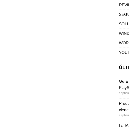
REV
SEGU
SOL
WIN
WOR
YOU
ÚLT
Guía 
PlayS
septie
Predec
cienc
septie
La IA