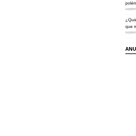
polém
septie
¿Quié
que m
septie
ANU