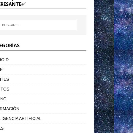
ERESANTE✅
EGORÍAS
ROID
E
NTES
NTOS
ING
ORMACIÓN
LIGENCIA ARTIFICIAL
ES