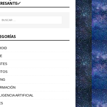
ERESANTE✅
EGORÍAS
ROID
E
NTES
NTOS
ING
ORMACIÓN
LIGENCIA ARTIFICIAL
ES