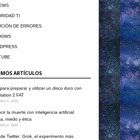
IEWS
RIDAD TI
UCIÓN DE ERRORES
DOWS
DPRESS
TUBE
IMOS ARTÍCULOS
para preparar y utilizar un disco duro con
tation 2 FAT
mbre 5, 2025
ir la muerte con inteligencia artificial:
ia, miedo y ética
mbre 5, 2025
 de Twitter: Grok, el experimento más