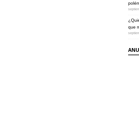
polém
septie
¿Quié
que m
septie
ANU