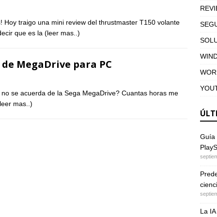
REV
 traigo una mini review del thrustmaster T150 volante
SEGU
ecir que es la
(leer mas..)
SOL
WIN
 de MegaDrive para PC
WOR
YOU
ien no se acuerda de la Sega MegaDrive? Cuantas horas me
(leer mas..)
ÚLT
Guía 
PlayS
septie
Predec
cienc
septie
La IA