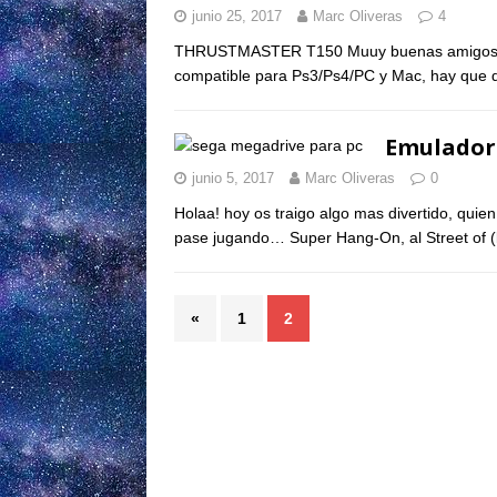
junio 25, 2017
Marc Oliveras
4
THRUSTMASTER T150 Muuy buenas amigos! Hoy
compatible para Ps3/Ps4/PC y Mac, hay que d
Emulador
junio 5, 2017
Marc Oliveras
0
Holaa! hoy os traigo algo mas divertido, qu
pase jugando… Super Hang-On, al Street of
«
1
2