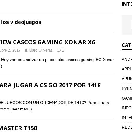
INT
 los videojuegos.
VIEW CASCOS GAMING XONAR X6
CAT
ubre 2, 2017
Marc Oliveras
2
AND
 vamos analizar un poco estos cascos gaming BG Xonar
.)
APPL
APU
ARA JUGAR A CS GO 2017 POR 141€
EVE
GAM
DE JUEGOS CON UN ORDENADOR DE 141€? Parece una
INF
s como
(leer mas..)
INTE
MASTER T150
RED